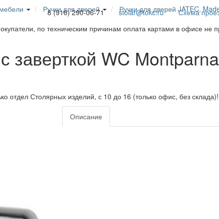
 мебели
Ручки для дверей
Ручки для дверей JATEC, Mad
8 (916) 290-06-71
stolar@tokc.ru
Схема прое
покупатели, по техническим причинам оплата картами в офисе не 
 с заверткой WC Montparna
ько отдел Столярных изделий, с 10 до 16 (только офис, без склада)
Описание