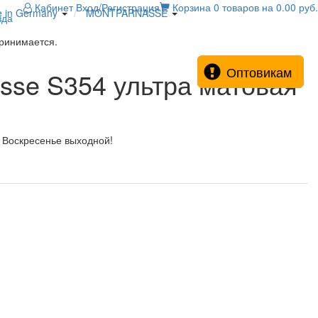
Кабинет
Вход/Регистрация
Корзина
0 товаров на 0.00 руб.
e in Germany
MONTPARNASSE
зда
принимается.
Оптовикам
sse S354 ультра матовая
! Воскресенье выходной!