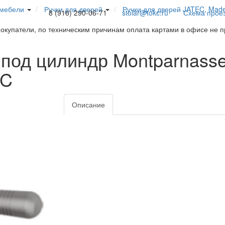
 мебели
Ручки для дверей
Ручки для дверей JATEC, Mad
8 (916) 290-06-71
stolar@tokc.ru
Схема прое
покупатели, по техническим причинам оплата картами в офисе не 
 под цилиндр Montparnass
EC
Описание