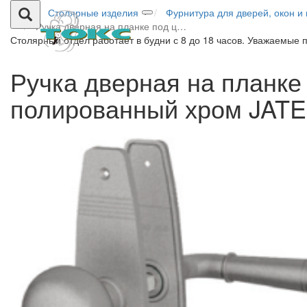
Столярные изделия
Фурнитура для дверей, окон и
Ручка дверная на планке под ц…
Столярный отдел работает в будни с 8 до 18 часов. Уважаемые 
Ручка дверная на планке
полированный хром JAT