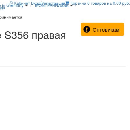
Кабинет
Вход/Регистрация
Корзина
0 товаров на 0.00 руб.
e in Germany
MONTPARNASSE
зда
принимается.
Оптовикам
e S356 правая