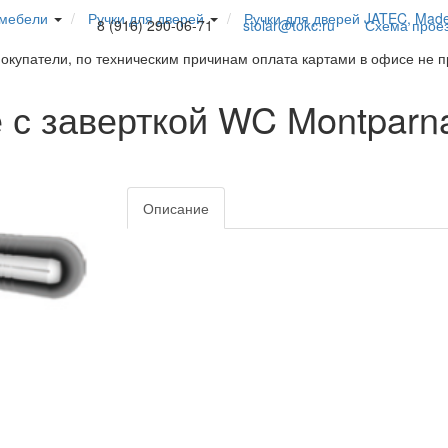
 мебели
Ручки для дверей
Ручки для дверей JATEC, Mad
8 (916) 290-06-71
stolar@tokc.ru
Схема прое
покупатели, по техническим причинам оплата картами в офисе не 
е с заверткой WC Montparn
Описание