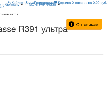
Кабинет
Вход/Регистрация
Корзина
0 товаров на 0.00 руб.
e in Germany
MONTPARNASSE
зда
принимается.
Оптовикам
asse R391 ультра