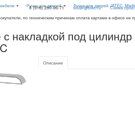
 мебели
Ручки для дверей
Ручки для дверей JATEC, Mad
8 (916) 290-06-71
stolar@tokc.ru
Схема прое
покупатели, по техническим причинам оплата картами в офисе не 
е с накладкой под цилиндр
EC
Описание