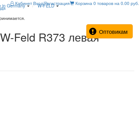
Кабинет
Вход/Регистрация
Корзина
0 товаров на 0.00 руб.
e in Germany
W-FELD
зда
принимается.
Оптовикам
 W-Feld R373 левая