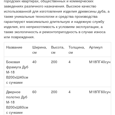
городских квартирах, общественных и коммерческих
заведениях различного назначения. Высокое качество
использованной для изготовления изделия древесины дуба, а
также уникальные технологии и средства производства
гарантируют максимально длительную и надежную службу
изделия, его неприхотливость к условиям эксплуатации, а
также экологичность и ремонтопригодность в случае износа
или повреждения.
Название
Ширина,
Высота,
Толщина,
Артикул
см
см
см
Боковая
40
200
4
М18ПГ40суч
фрамуга Дуб
М-18
В200хШ40см
с сучками
Дверное
60
200
4
М18ПГ60суч
полотно Дуб
М-18
В200хШ60см
с сучками