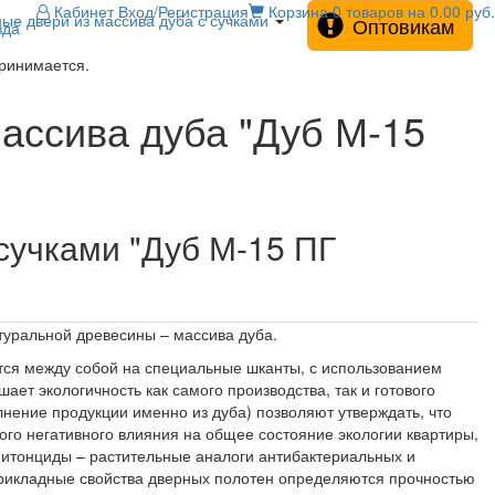
Кабинет
Вход/Регистрация
Корзина
0 товаров на 0.00 руб.
е двери из массива дуба с сучками
Оптовикам
зда
принимается.
ассива дуба "Дуб М-15
сучками "Дуб М-15 ПГ
туральной древесины – массива дуба.
тся между собой на специальные шканты, с использованием
ает экологичность как самого производства, так и готового
лнение продукции именно из дуба) позволяют утверждать, что
ого негативного влияния на общее состояние экологии квартиры,
 фитонциды – растительные аналоги антибактериальных и
прикладные свойства дверных полотен определяются прочностью