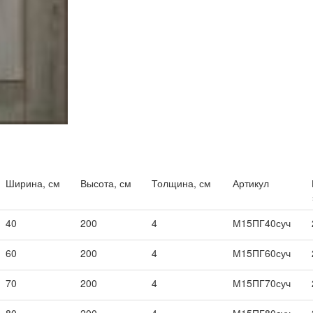
Ширина, см
Высота, см
Толщина, см
Артикул
40
200
4
М15ПГ40суч
60
200
4
М15ПГ60суч
70
200
4
М15ПГ70суч
80
200
4
М15ПГ80суч