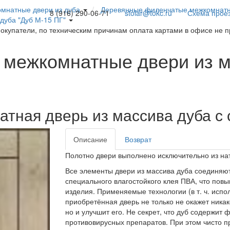
мнатные двери из дуба
Деревянные филенчатые межкомнатны
8 (916) 290-06-71
stolar@tokc.ru
Схема прое
дуба "Дуб М-15 ПГ"
покупатели, по техническим причинам оплата картами в офисе не 
межкомнатные двери из м
тная дверь из массива дуба с 
Описание
Возврат
Полотно двери выполнено исключительно из на
Все элементы двери из массива дуба соединяю
специального влагостойкого клея ПВА, что повыш
изделия. Применяемые технологии (в т. ч. испо
приобретённая дверь не только не окажет никак
но и улучшит его. Не секрет, что дуб содержит
противовирусных препаратов. При этом чисто 