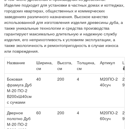
Изделие подходит для установки в частных домах и коттеджах,
городских квартирах, общественных и коммерческих
заведениях различного назначения. Высокое качество
использованной для изготовления изделия древесины дуба, а
также уникальные технологии и средства производства
гарантируют максимально длительную и надежную службу
изделия, его неприхотливость к условиям эксплуатации, а
также экологичность и ремонтопригодность в случае износа
или повреждения.
Название
Ширина,
Высота,
Толщина,
Артикул
Цен
см
см
см
/
Боковая
40
200
4
М20ПО-2
27
фрамуга Дуб
40суч
90
М-20 ПО-2
В200хШ40см
с сучками
Дверное
60
200
4
М20ПО-2
27
полотно Дуб
60суч
90
М-20 ПО-2