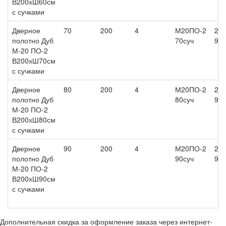
В200хШ60см
с сучками
Дверное
70
200
4
М20ПО-2
27
полотно Дуб
70суч
90
М-20 ПО-2
В200хШ70см
с сучками
Дверное
80
200
4
М20ПО-2
27
полотно Дуб
80суч
90
М-20 ПО-2
В200хШ80см
с сучками
Дверное
90
200
4
М20ПО-2
27
полотно Дуб
90суч
90
М-20 ПО-2
В200хШ90см
с сучками
Дополнительная скидка за оформление заказа через интернет-