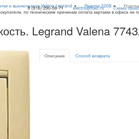
етки и выключатели Valena Legrand
Розетки 220В
Розетка
8 (916) 290-06-71
electro@tokc.ru
Схема прое
покупатели, по техническим причинам оплата картами в офисе не 
кость. Legrand Valena 774
Описание
Способ возврата