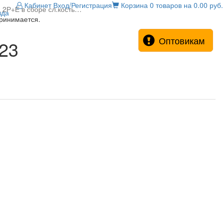
Кабинет
Вход/Регистрация
Корзина
0 товаров на 0.00 руб.
 2Р+Е в сборе сл.кость…
зда
принимается.
Оптовикам
323