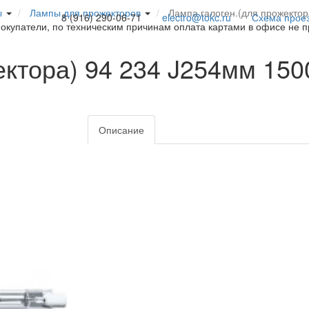
ы
Лампы для прожекторов
Лампа галоген.(для прожекто
8 (916) 290-06-71
electro@tokc.ru
Схема прое
покупатели, по техническим причинам оплата картами в офисе не 
ектора) 94 234 J254мм 150
Описание