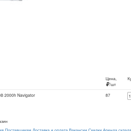
Цена,
К
/шт
В 2000h Navigator
87
азин
ия
Поставщикам
Доставка и оплата
Вакансии
Скидки
Аренда склад