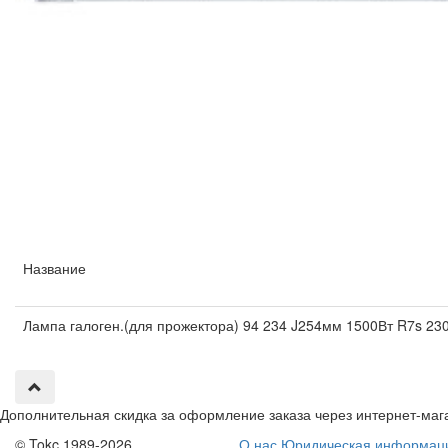
Название
Лампа галоген.(для прожектора) 94 234 J254мм 1500Вт R7s 230
Дополнительная скидка за оформление заказа через интернет-маг
© Tokc 1989-2026
О нас
Юридическая информац