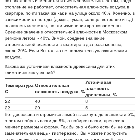
вот влажность изменяется и очень значительно. Летом, когда
отопление не работает, относительная влажность воздуха в
квартире, почти такая же как и на улице около 40%. Конечно, в
зависимости от погоды (дождь, туман, солнце, ветренно и т.д)
влажность меняется, но эти изменения кратковременны.
Среднее значение относительной влажности в Московском
регионе летом - 40%. Зимой, среднее значение
относительной влажности в квартире в два раза меньше,
около 20%. Если Вы только не пользуетесь увлажнителями
воздуха.
Какова же устойчивая влажность древесины для этих
климатических условий?
Устойчивая
Температура,
Относительная
влажность
С
влажность воздуха, %
древесины, %
22
40
8
22
20
5
Вот древесина и стремится зимой высохнуть до влажности 5%,
а летом набрать влаги до 8%, а набирая влаги, древесина
меняет размеры и форму. Так бы оно и было если бы не одна
замечательная вещь -
гистерезис.
Вы можете пропустить
следующую главу если это слово вам знакомо или Вы не