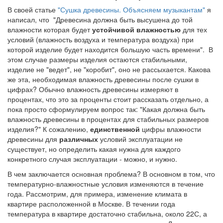
В своей статье
"Сушка древесины. Объясняем музыкантам"
я
написал, что "Древесина должна быть высушена до той
влажности которая будет
устойчивой влажностью
для тех
условий (влажность воздуха и температура воздуха) при
которой изделие будет находится большую часть времени". В
этом случае размеры изделия остаются стабильными,
изделие не "ведет", не "коробит", оно не рассыхается. Какова
же эта, необходимая влажность древесины после сушки в
цифрах? Обычно влажность древесины измеряют в
процентах, что это за проценты стоит рассказать отдельно, а
пока просто сформулируем вопрос так: "Какая должна быть
влажность древесины в процентах для стабильных размеров
изделия?" К сожалению,
единственной
цифры влажности
древесины для
различных
условий эксплуатации не
существует, но определить какая нужна для каждого
конкретного случая эксплуатации - можно, и нужно.
В чем заключается основная проблема? В основном в том, что
температурно-влажностные условия изменяются в течение
года. Рассмотрим, для примера, изменение климата в
квартире расположенной в Москве. В течении года
температура в квартире достаточно стабильна, около 22С, а