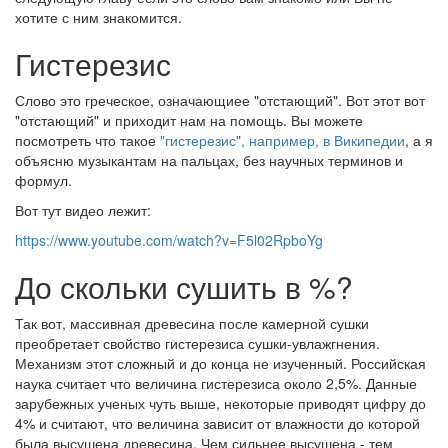
хотите с ним знакомится.
Гистерезис
Слово это греческое, означающиее "отстающий". Вот этот вот
"отстающий" и приходит нам на помощь. Вы можете
посмотреть что такое
"гистерезис", например, в Википедии
, а я
объясню музыкантам на пальцах, без научных терминов и
формул.
Вот тут видео лежит:
https://www.youtube.com/watch?v=F5l02RpboYg
До скольки сушить в %?
Так вот, массивная древесина после камерной сушки
преобретает свойство гистерезиса сушки-увлажгнения.
Механизм этот сложный и до конца не изученный. Российская
наука считает что величина гистерезиса около 2,5%. Данные
зарубежных ученых чуть выше, некоторые приводят цифру до
4% и считают, что величина зависит от влажности до которой
была высушена древесина. Чем сильнее высушена - тем